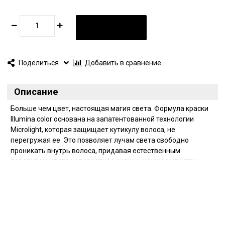
В КОРЗИНУ
Поделиться
Добавить в сравнение
Описание
Больше чем цвет, настоящая магия света. Формула краски
Illumina color основана на запатентованной технологии
Microlight, которая защищает кутикулу волоса, не
перегружая ее. Это позволяет лучам света свободно
проникать внутрь волоса, придавая естественным
переливам цвета невероятное сияние, идущее изнутри,
которое заметно при любом освещении. Непревзойденная
защита здоровья волос. Покрытие седины до 100%
гарантированный результат.
Характеристики