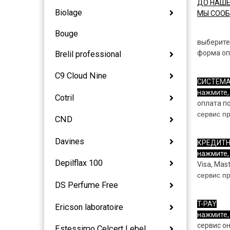
ДО
НАШЕ
Biolage
МЫ СООБ
Bouge
выберите
форма оп
Brelil professional
C9 Cloud Nine
СИСТЕМА
нажмите,
Cotril
оплата по
сервис п
CND
Davines
КРЕДИТН
нажмите,
Depilflax 100
Visa, Mas
сервис п
DS Perfume Free
T-PAY
Ericson laboratoire
нажмите,
сервис о
Estessimo Celcert Lebel