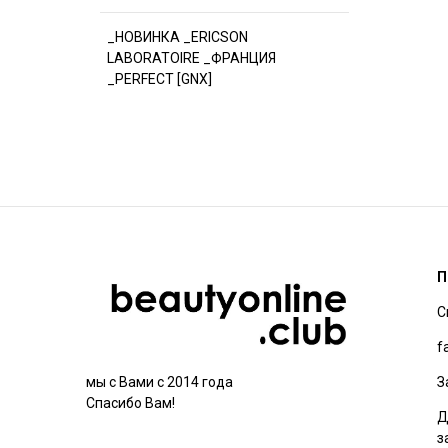
_НОВИНКА _ERICSON
LABORATOIRE _ФРАНЦИЯ
_PERFECT [GNX]
П
С
f
З
мы с Вами с 2014 года
Спасибо Вам!
Д
з