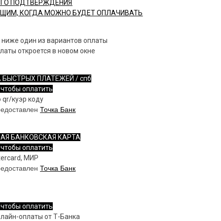
ГО ПОДТВЕРЖДЕНИЯ
ЩИМ, КОГДА МОЖНО БУДЕТ ОПЛАЧИВАТЬ
 ниже один из вариантов оплаты
латы откроется в новом окне
 БЫСТРЫХ ПЛАТЕЖЕЙ / спб
 чтобы оплатить
 qr/куэр коду
редоставлен
Точка Банк
АЯ БАНКОВСКАЯ КАРТА
 чтобы оплатить
tercard, МИР
редоставлен
Точка Банк
 чтобы оплатить
нлайн-оплаты от Т-Банка