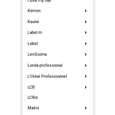
i love my hair
Kemon
Keune
Label.m
Lebel
LeviSsime
Londa professional
L'Oréal Professionnel
LCB
LCBio
Matrix