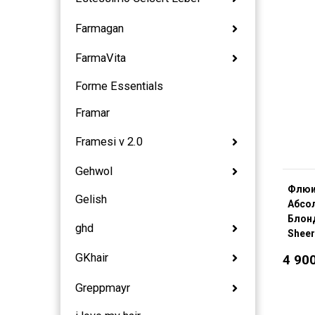
Farmagan
FarmaVita
Forme Essentials
Framar
Framesi v 2.0
Gehwol
Флюи
Gelish
Абсо
Блонд
ghd
Sheer
GKhair
4 90
Greppmayr