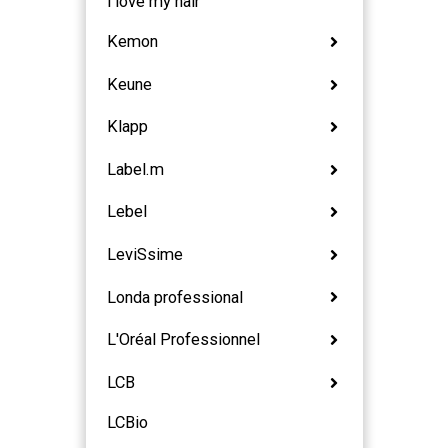
i love my hair
Kemon
Keune
Klapp
Label.m
Lebel
LeviSsime
Londa professional
L'Oréal Professionnel
LCB
LCBio