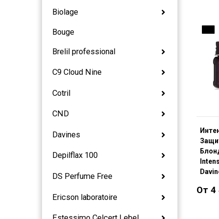
Biolage
ДО
Bouge
Brelil professional
C9 Cloud Nine
Cotril
CND
Инте
Davines
Защи
Блонд
Depilflax 100
Inten
Davin
DS Perfume Free
От 4
Ericson laboratoire
Estessimo Celcert Lebel