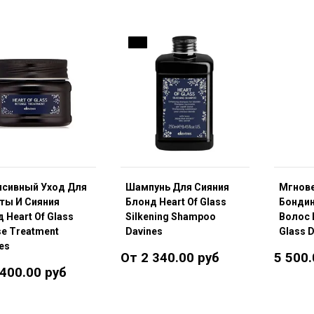
ДО
нсивный Уход Для
Шампунь Для Сияния
Мгнов
ты И Сияния
Блонд Heart Of Glass
Бондин
 Heart Of Glass
Silkening Shampoo
Волос 
se Treatment
Davines
Glass 
es
От 2 340.00 руб
5 500.
 400.00 руб
Подробнее
Подробнее