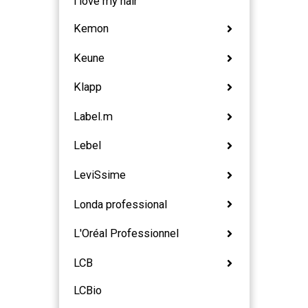
i love my hair
Kemon
Keune
Klapp
Label.m
Lebel
LeviSsime
Londa professional
L'Oréal Professionnel
LCB
LCBio