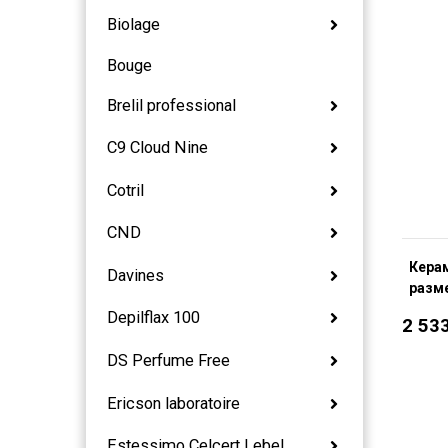
Biolage
Bouge
Brelil professional
C9 Cloud Nine
Cotril
CND
Кера
Davines
разме
Depilflax 100
2 53
DS Perfume Free
Ericson laboratoire
Estessimo Celcert Lebel