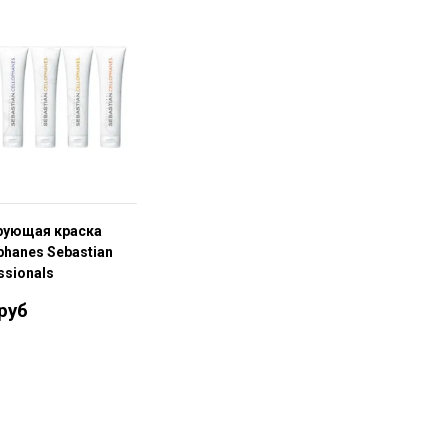
рующая краска
phanes Sebastian
ssionals
 руб
В корзину