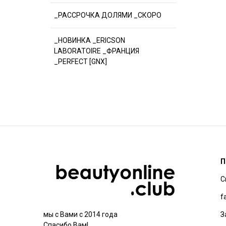
_РАССРОЧКА ДОЛЯМИ _СКОРО
_НОВИНКА _ERICSON
LABORATOIRE _ФРАНЦИЯ
_PERFECT [GNX]
П
С
f
З
мы с Вами с 2014 года
Спасибо Вам!