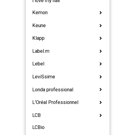
i love my hair
Kemon
Keune
Klapp
Label.m
Lebel
LeviSsime
Londa professional
L'Oréal Professionnel
LCB
LCBio