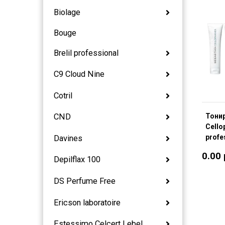
Biolage
Bouge
Brelil professional
C9 Cloud Nine
Cotril
Тони
CND
Cello
profe
Davines
0.00
Depilflax 100
DS Perfume Free
Ericson laboratoire
Estessimo Celcert Lebel