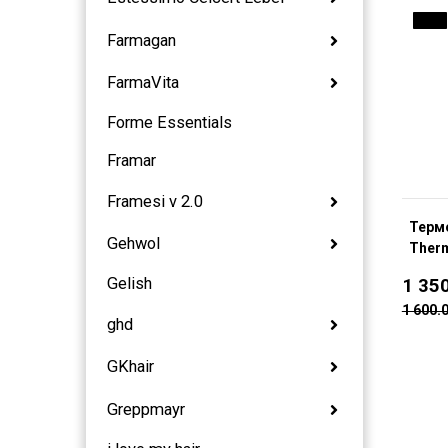
16 %
Farmagan
FarmaVita
Forme Essentials
Framar
Framesi v 2.0
Терм
Gehwol
Therm
Gelish
1 35
1 600.
ghd
GKhair
Greppmayr