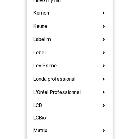
i love my hair
Kemon
Keune
Label.m
Lebel
LeviSsime
Londa professional
L'Oréal Professionnel
LCB
LCBio
Matrix