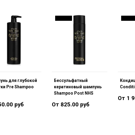
ДО 19 %
ДО 19 
унь для глубокой
Бессульфатный
Конди
тки Pre Shampoo
кератиновый шампунь
Condit
Shampoo Post NHS
От 1 9
50.00 руб
От 825.00 руб
Подробнее
Подробнее