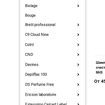
Biolage
Bouge
Brelil professional
C9 Cloud Nine
Cotril
CND
Шамп
Davines
очис
NHS
Depilflax 100
От 4
DS Perfume Free
Ericson laboratoire
Estessimo Celcert Lebel