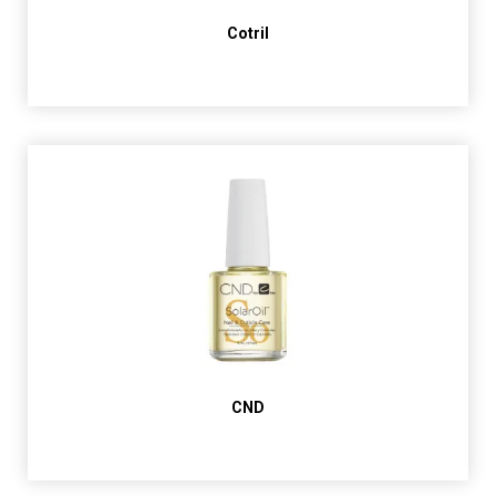
Cotril
CND