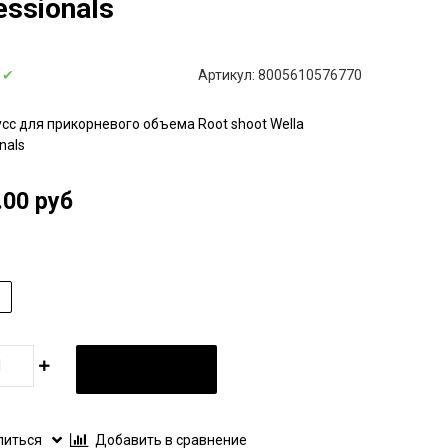
essionals
:
✔
Артикул:
8005610576770
сс для прикорневого объема Root shoot Wella
nals
.00 руб
В КОРЗИНУ
литься
Добавить в сравнение