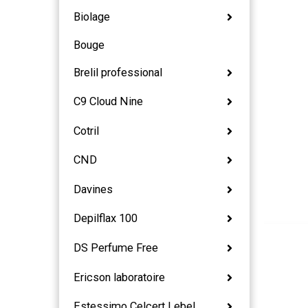
Biolage
Bouge
Brelil professional
C9 Cloud Nine
Cotril
CND
Davines
Depilflax 100
DS Perfume Free
Ericson laboratoire
Estessimo Celcert Lebel