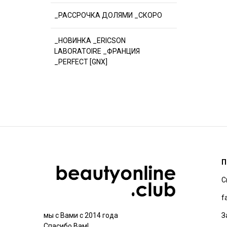
_РАССРОЧКА ДОЛЯМИ _СКОРО
_НОВИНКА _ERICSON
LABORATOIRE _ФРАНЦИЯ
_PERFECT [GNX]
П
С
f
З
мы с Вами с 2014 года
Спасибо Вам!