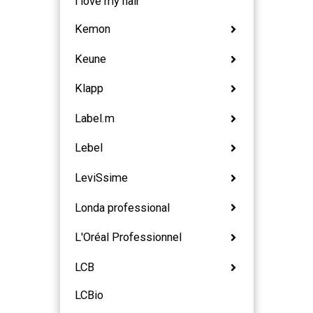
i love my hair
Kemon
Keune
Klapp
Label.m
Lebel
LeviSsime
Londa professional
L'Oréal Professionnel
LCB
LCBio