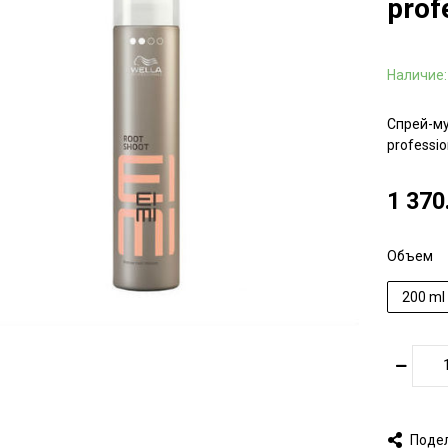
prof
Наличие
Спрей-му
professio
1 370
Объем
200 ml
Поде