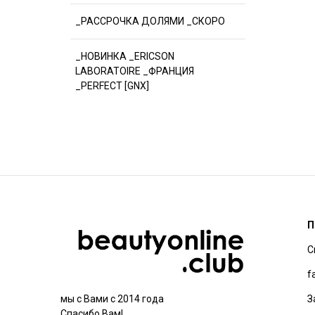
_РАССРОЧКА ДОЛЯМИ _СКОРО
_НОВИНКА _ERICSON
LABORATOIRE _ФРАНЦИЯ
_PERFECT [GNX]
П
С
f
З
мы с Вами с 2014 года
Спасибо Вам!