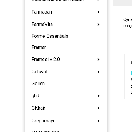
Farmagan
Суп
FarmaVita
соз
Forme Essentials
Framar
Framesi v 2.0
Gehwol
Gelish
ghd
GKhair
Greppmayr