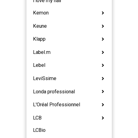
i love my hair
Kemon
Keune
Klapp
Label.m
Lebel
LeviSsime
Londa professional
L'Oréal Professionnel
LCB
LCBio