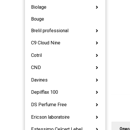
Biolage
Bouge
Brelil professional
C9 Cloud Nine
Cotril
CND
Davines
Depilflax 100
DS Perfume Free
Ericson laboratoire
Опис
Estessimo Celcert Lebel