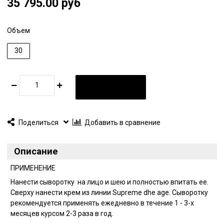
35 795.00 руб
предотвращается появление новых. Кожа становится более
упругой, а контур лица – более четким. Сыворотка является
незаменимым средством для ухода за увядающей кожей
Объем
любого типа.
30
В КОРЗИНУ
Поделиться
Добавить в сравнение
Описание
ПРИМЕНЕНИЕ
Нанести сыворотку на лицо и шею и полностью впитать ее.
Сверху нанести крем из линии Supreme dhe age. Сыворотку
рекомендуется применять ежедневно в течение 1 - 3-х
месяцев курсом 2-3 раза в год.