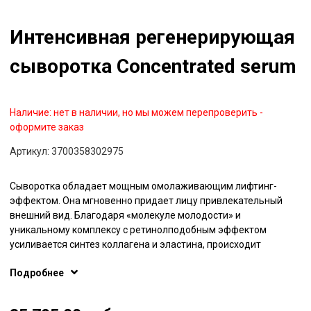
Интенсивная регенерирующая
сыворотка Concentrated serum
Наличие:
нет в наличии, но мы можем перепроверить -
оформите заказ
Артикул:
3700358302975
Cыворотка обладает мощным омолаживающим лифтинг-
эффектом. Она мгновенно придает лицу привлекательный
внешний вид. Благодаря «молекуле молодости» и
уникальному комплексу с ретинолподобным эффектом
усиливается синтез коллагена и эластина, происходит
обновление клеточного состава кожи. Пептиды защищают
Подробнее
коллаген и эластин от разрушения, восстанавливая тургор и
эластичность кожи. При регулярном применении препарата
глубина и выраженность морщин уменьшаются,