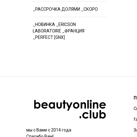
_РАССРОЧКА ДОЛЯМИ _СКОРО
_НОВИНКА _ERICSON
LABORATOIRE _ФРАНЦИЯ
_PERFECT [GNX]
П
С
f
З
мы с Вами с 2014 года
Спасибо Вам!