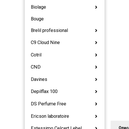
Biolage
Bouge
Brelil professional
C9 Cloud Nine
Cotril
CND
Davines
Depilflax 100
DS Perfume Free
Ericson laboratoire
Опис
Estessimo Celcert Lebel