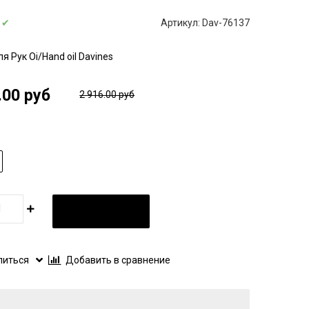
:
✔
Артикул:
Dav-76137
я Рук Oi/Hand oil Davines
.00 руб
2 916.00 руб
В КОРЗИНУ
литься
Добавить в сравнение