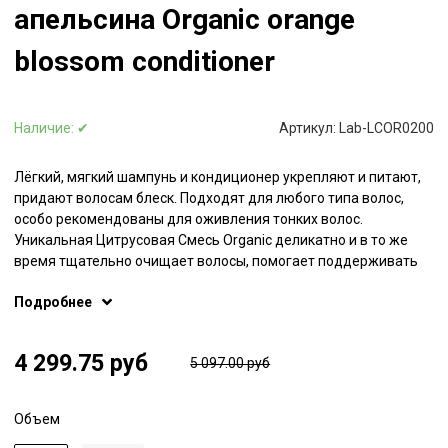
апельсина Organic orange
blossom conditioner
Наличие:
✔
Артикул:
Lab-LCOR0200
Лёгкий, мягкий шампунь и кондиционер укрепляют и питают,
придают волосам блеск. Подходят для любого типа волос,
особо рекомендованы для оживления тонких волос.
Уникальная Цитрусовая Смесь Organic деликатно и в то же
время тщательно очищает волосы, помогает поддерживать
естественный баланс pH, способствует улучшению состояния
Подробнее
кожи головы, придает волосам блеск и шелковистость. Масло
Семян Льна содержит витамины и жирные кислоты Омега-3,
обладающие уникальными восстанавливающими свойствами.
4 299.75 руб
5 097.00 руб
Масло Шалфея и Натуральный Яблочный Сок укрепляют
волосы, делают их подвижными, добавляя блеск и глянец.
Агава способствует очищению кожи головы, добавляя объём
Объем
волосам от корней. Масло Авокадо обеспечивает волосам