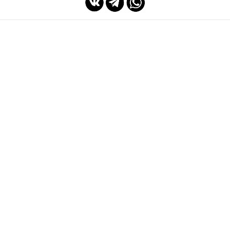
мы с Вами с 2014 года
Спасибо Вам!
ПОКУПАТЕЛЯМ
ИНФОРМАЦИЯ
Система скидок
Что нового!?
faq
Возврат и обмен товара
Заказ и оплата
Публичная оферта