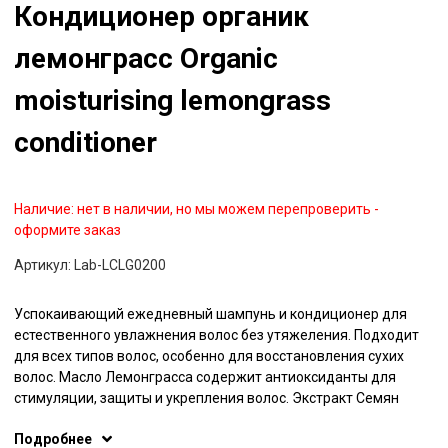
Кондиционер органик
лемонграсс Organic
moisturising lemongrass
conditioner
Наличие:
нет в наличии, но мы можем перепроверить -
оформите заказ
Артикул:
Lab-LCLG0200
Успокаивающий ежедневный шампунь и кондиционер для
естественного увлажнения волос без утяжеления. Подходит
для всех типов волос, особенно для восстановления сухих
волос. Масло Лемонграсса содержит антиоксиданты для
стимуляции, защиты и укрепления волос. Экстракт Семян
Айвы улучшает состояние сухих, повреждённых волос.
Подробнее
Экстракт Овса смягчает волосы и успокаивает кожу головы,