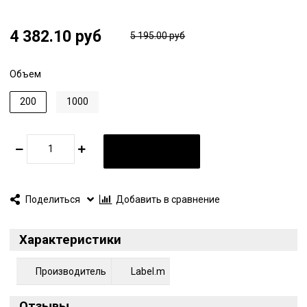
способствует удержанию влаги и уплотнению волос, не
утяжеляя их. Масло Жожоба – эффективный и быстро
4 382.10 руб
5 195.00 руб
впитывающийся увлажняющий компонент. Не содержит
сульфаты, парабены и хлорид натрия.
Объем
200
1000
В КОРЗИНУ
Поделиться
Добавить в сравнение
Характеристики
Производитель
Label.m
Отзывы