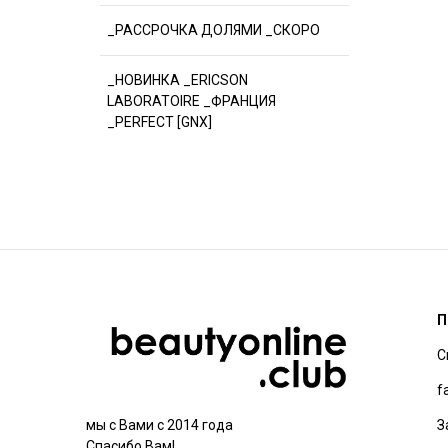
_РАССРОЧКА ДОЛЯМИ _СКОРО
_НОВИНКА _ERICSON
LABORATOIRE _ФРАНЦИЯ
_PERFECT [GNX]
П
С
f
З
мы с Вами с 2014 года
Спасибо Вам!