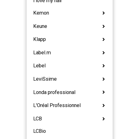
i love my hair
Kemon
Keune
Klapp
Label.m
Lebel
LeviSsime
Londa professional
L'Oréal Professionnel
LCB
LCBio