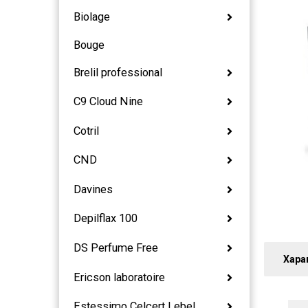
Biolage
Bouge
Brelil professional
C9 Cloud Nine
Cotril
CND
Davines
Depilflax 100
DS Perfume Free
Хара
Ericson laboratoire
Estessimo Celcert Lebel