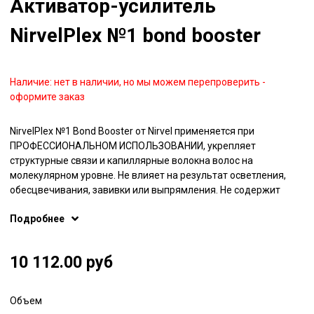
Активатор-усилитель
NirvelPlex №1 bond booster
Наличие:
нет в наличии, но мы можем перепроверить -
оформите заказ
NirvelPlex №1 Bond Booster от Nirvel применяется при
ПРОФЕССИОНАЛЬНОМ ИСПОЛЬЗОВАНИИ, укрепляет
структурные связи и капиллярные волокна волос на
молекулярном уровне. Не влияет на результат осветления,
обесцвечивания, завивки или выпрямления. Не содержит
силиконов. NirvelPlex №1 Bond Booster используется для:
Подробнее
добавления в красящую или обесцвечивающую смесь,
добавляется в состав для перманентной завивки или
кератинового выпрямления. В результате укрепляет
10 112.00 руб
структурные связи, снижая степень повреждения волоса во
время химических процедур.
Объем