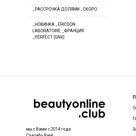
_РАССРОЧКА ДОЛЯМИ _СКОРО
_НОВИНКА _ERICSON
LABORATOIRE _ФРАНЦИЯ
_PERFECT [GNX]
П
С
f
З
мы с Вами с 2014 года
Спасибо Вам!