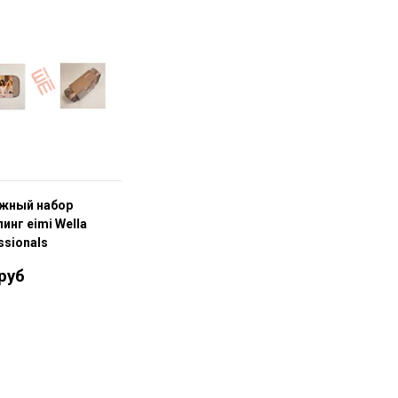
жный набор
инг eimi Wella
ssionals
 руб
В корзину