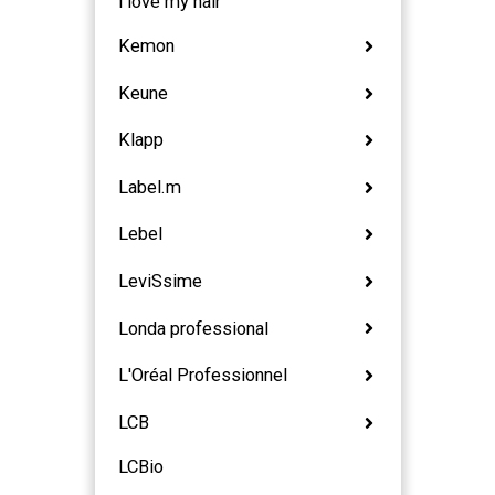
i love my hair
Kemon
Keune
Klapp
Label.m
Lebel
LeviSsime
Londa professional
L'Oréal Professionnel
LCB
LCBio