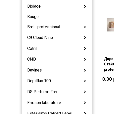
Biolage
Bouge
Brelil professional
C9 Cloud Nine
Cotril
Доро
CND
Стайл
profe
Davines
0.00
Depilflax 100
DS Perfume Free
Ericson laboratoire
Estessimo Celcert Lebel