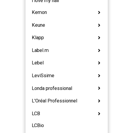
i love my hair
Kemon
Keune
Klapp
Label.m
Lebel
LeviSsime
Londa professional
L'Oréal Professionnel
LCB
LCBio