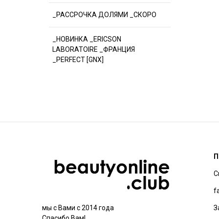
_РАССРОЧКА ДОЛЯМИ _СКОРО
_НОВИНКА _ERICSON
LABORATOIRE _ФРАНЦИЯ
_PERFECT [GNX]
П
С
f
З
мы с Вами с 2014 года
Спасибо Вам!