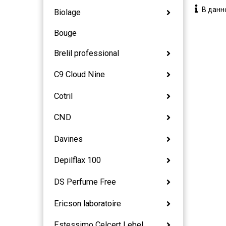
В данн
Biolage
Bouge
Brelil professional
C9 Cloud Nine
Cotril
CND
Davines
Depilflax 100
DS Perfume Free
Ericson laboratoire
Estessimo Celcert Lebel