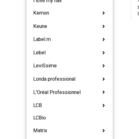
i love my hair
Kemon
Keune
Label.m
Lebel
LeviSsime
Londa professional
L'Oréal Professionnel
LCB
LCBio
Matrix