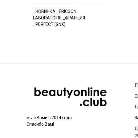
_НОВИНКА _ERICSON
LABORATOIRE _ФРАНЦИЯ
_PERFECT [GNX]
П
С
f
З
мы с Вами с 2014 года
Спасибо Вам!
Д
з