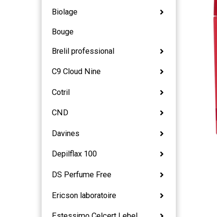
Biolage
Bouge
Brelil professional
C9 Cloud Nine
Cotril
CND
Davines
Depilflax 100
DS Perfume Free
Ericson laboratoire
Estessimo Celcert Lebel