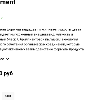
tment
:
✔
ная формула защищает и усиливает яркость цвета
ридает им ухоженный внешний вид, мягкость и
ый блеск. С бриллиантовой пыльцой.Технология
ого сочетания органических соединений, которые
твуют активному взаимодействию формулы продукта
ми, глубоко увлажняя и восстанавливая их, при этом
ее
ружая. Полимерная эмульсия улучшает эластичность
афинирующий полимер создает легкую вуаль,
щую защитный слой, а смягчающий полимер
0 руб
т трение волос
500