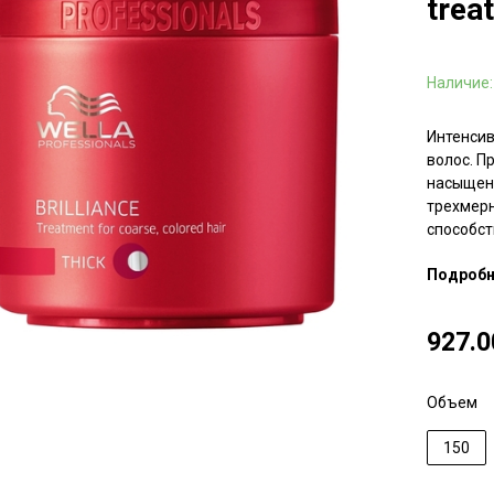
trea
Наличие
Интенсив
волос. П
насыщенн
трехмерн
способс
с волоса
Подробн
не перег
волос, р
образую
927.0
уменьшае
Объем
150