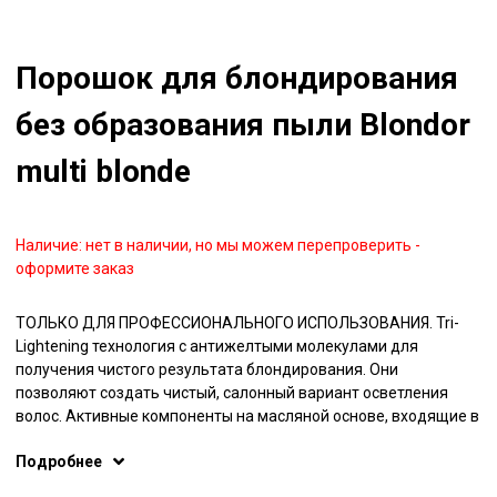
Порошок для блондирования
без образования пыли Blondor
multi blonde
Наличие:
нет в наличии, но мы можем перепроверить -
оформите заказ
ТОЛЬКО ДЛЯ ПРОФЕССИОНАЛЬНОГО ИСПОЛЬЗОВАНИЯ. Tri-
Lightening технология с антижелтыми молекулами для
получения чистого результата блондирования. Они
позволяют создать чистый, салонный вариант осветления
волос. Активные компоненты на масляной основе, входящие в
состав порошка, позволяют получать коже головы большое
Подробнее
количество влаги и питания. Осветление до 7 ступеней.